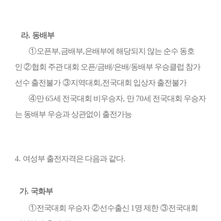
라
.
동배부
①
오픈부
,
금배부
,
은배부에 해당되지 않는 순수 동호
인
②
협회 주관 대회 오픈
/
금배
/
은배
/
동배부 우승클럽 참가
선수 출전불가
③
지역대회
,
전국대회 입상자 출전불가
④
만
65
세 전국대회 비우승자
,
만
70
세 전국대회 우승자
는 동배부 우승과 상관없이
출전가능
4.
여성부 출전자격은 다음과 같다
.
가
.
국화부
①
전국대회 우승자
②
선수출신
1
명 제한
③
전국대회