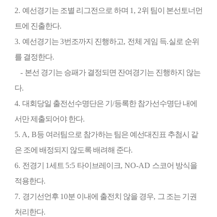
2.
예선경기는 조별 리그전으로 하며
1, 2
위 팀이 본선토너먼
트에 진출한다
.
3.
예선경기는
3
번조까지 진행하고
,
전체 게임 득
.
실로 순위
를 결정한다
.
-
본선 경기는 승패가 결정되면 잔여경기는 진행하지 않는
다
.
4.
대회당일 출전선수명단은 기
/
등록한 참가선수명단 내에
서만 제출되어야 한다
.
5. A, B
등 여러팀으로 참가하는 팀은 예선대진표 추첨시 같
은 조에 배정되지 않도록 배려해 준다
.
6.
전경기
1
세트
5:5
타이브레이크
, NO-AD
스코어 방식을
적용한다
.
7.
경기선언후
10
분 이내에 출전치 않을 경우
,
그 조는 기권
처리한다
.