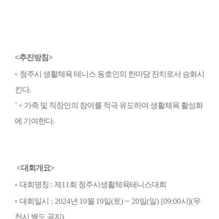
<
추진방침
>
◦
청주시 생활체육 테니스 동호인의 한마당 잔치로서 승화시
킨다
.
`
◦
가족 및 직장인의 참여를 적극 유도하여 생활체육 활성화
에 기여한다
.
<
대회개요
>
◦
대회명칭
:
제
11
회 청주시생활체육테니스대회
◦
대회일시
: 2024
년
10
월
19
일
(
토
) ~ 20
일
(
일
) [09:00
시
](
우
천시 별도 공지
)