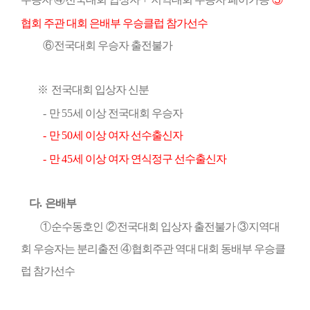
협회 주관 대회 은배부 우승클럽 참가선수
⑥
전국대회 우승자 출전불가
※
전국대회 입상자 신분
-
만
55
세 이상 전국대회 우승자
-
만
50
세 이상 여자 선수출신자
-
만
45
세 이상 여자 연식정구 선수출신자
다
.
은배부
①
순수동호인
②
전국대회 입상자 출전불가
③
지역대
회 우승자는 분리출전
④
협회주관 역대 대회 동배부 우승클
럽 참가선수