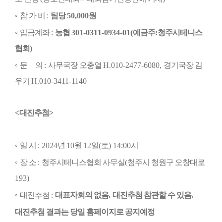
◦
참 가 비
:
팀당
50,000
원
◦
입금계좌
:
농협
301-0311-0934-01(
예금주
:
청주시테니스
협회
)
◦
문
의
:
사무국장 오충열
H.010-2477-6080,
경기국장 김
우기
H.010-3411-1140
<
대진추첨
>
◦
일 시
: 2024
년
10
월
12
일
(
토
) 14:00
시
◦
장 소
:
청주시테니스협회 사무실
(
청주시 청원구 오창대로
193)
◦
대진추첨
:
대표자회의 없음
.
대진추첨 참관할 수 있음
.
대진추첨 결과는 당일 홈페이지로 공지예정