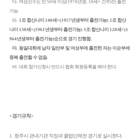
다
.
여성선수는 만
50
세 이상
(1974
년생
, 10
세
+
간주
)
만 출전
가능
라
.
1
조 합산나이
140
세
+(1957
년생부터 출전가능
)
2
조 합산
나이
130
세
+(1961
년생부터 출전가능
)
3
조 합산나이
120
세
+(1
964
년생부터 출전가능
)
순으로 경기 진행함
.
마
.
동일대회에 남자 일반부 및 여성부에 출전한 자는 이순부에
중복 출전할 수 없음
.
바
.
대회 참가신청시 반드시 협회 회원등록을 해야 한다
.
<
경기규칙
>
1.
청주시 관내기관 직장과 클럽단체전 경기로 실시한다
.