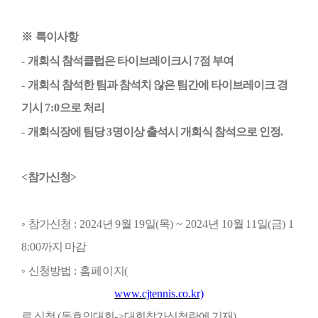
※
특이사항
-
개회식 참석클럽은 타이브레이크시
7
점 부여
-
개회식 참석한 팀과 참석치 않은 팀간에 타이브레이크 경
기시
7:0
으로 처리
-
개회식장에 팀당
3
명이상 출석시 개회식 참석으로 인정
.
<
참가신청
>
◦
참가신청
: 2024
년
9
월
19
일
(
목
) ~ 2024
년
10
월
11
일
(
금
) 1
8:00
까지 마감
◦
신청방법
:
홈페이지
(
www.cjtennis.co.kr)
로 신청
(
동호인대회
->
대회참가신청란에 기재
)