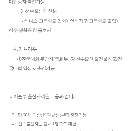
미입상자 출전가능
※
선수출신자 신분
-
테니스
(
고등학교 입학
),
연식정구
(
고등학교 졸업
)
선수 생활을 한 동호인
나
.
개나리부
①
전국대회 우승자
(
국화부
)
및 선수출신 출전불가
②
전
국대회 입상자
출전가능
5.
이순부 출전자격은 다음과 같다
.
가
.
만
60
세 이상
(1964
년생
)
부터 출전가능
나
.
선수출신자는 팀내
1
명으로 제한