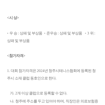
<
시 상
>
◦
우 승
:
상패 및 부상품
◦
준우승
:
상패 및 부상품
◦
3
위
:
상패 및 부상품
<
참가자격
>
1.
대회 참가자격은
2024
년 청주시테니스협회에 등록된 청
주시 소재 클럽 동호인으로 한다
.
가
. 2
개 이상 클럽으로 등록할 수 없다
.
나
.
청주에 주소를 두고 있어야 하며
,
직장인은 의료보험증