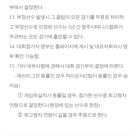
부에서 결정한다
.
13.
부정선수 발생시 그 클럽의 모든 경기를 무효로 처리하
고 부정선수로 인정된 선수는
3
년 간 청주시테니스협회가
주관하는 모든 경기에 출전할 수 없다
.
14.
대회참가자 명부는 홈페이지에 계시 및 대표자회의시 명
부 확인 가능함
.
15.
기타 세부사항에 관해서 대회 경기부의 결정에 따른다
.
-
예선리그전 동률인 경우 처리순서
(2
팀이 동률인 경우
-
승
자승
)
①
게임득실차가 동률일 경우
,
참가한 선수중 최고령자
연령으로 결정한다
.
(
현장에 있는 선수로 한정
)
②
최고령자 연령이 같을 경우 추첨으로 한다
.
​