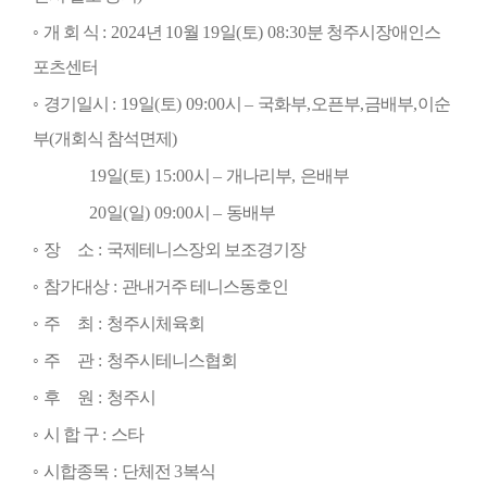
◦
개 회 식
: 2024
년
10
월
19
일
(
토
) 08:30
분 청주시장애인스
포츠센터
◦
경기일시
: 19
일
(
토
) 09:00
시
–
국화부
,
오픈부
,
금배부
,
이순
부
(
개회식 참석면제
)
19
일
(
토
) 15:00
시
–
개나리부
,
은배부
20
일
(
일
) 09:00
시
–
동배부
◦
장
소
:
국제테니스장외 보조경기장
◦
참가대상
:
관내거주 테니스동호인
◦
주
최
:
청주시체육회
◦
주
관
:
청주시테니스협회
◦
후
원
:
청주시
◦
시 합 구
:
스타
◦
시합종목
:
단체전
3
복식