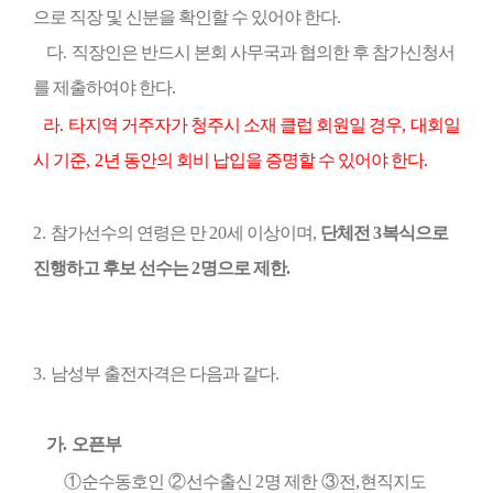
으로 직장 및 신분을 확인할 수
있어야 한다
.
다
.
직장인은 반드시 본회 사무국과 협의한 후 참가신청서
를 제출하여야 한다
.
라
.
타지역 거주자가 청주시 소재 클럽 회원일 경우
,
대회일
시 기준
, 2
년 동안의 회비
납입을 증명할 수 있어야 한다
.
2.
참가선수의 연령은 만
20
세 이상이며
,
단체전
3
복식으로
진행하고 후보 선수는
2
명으로
제한
.
3.
남성부 출전자격은 다음과 같다
.
가
.
오픈부
①
순수동호인
②
선수출신
2
명 제한
③
전
,
현직지도