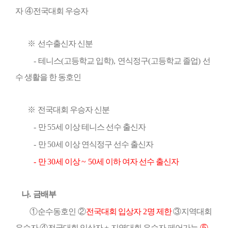
자
④
전국대회 우승자
※
선수출신자 신분
-
테니스
(
고등학교 입학
),
연식정구
(
고등학교 졸업
)
선
수 생활을 한 동호인
※
전국대회 우승자 신분
-
만
55
세 이상 테니스 선수 출신자
-
만
50
세 이상 연식정구 선수 출신자
-
만
30
세 이상
~ 50
세 이하 여자 선수 출신자
나
.
금배부
①
순수동호인
②
전국대회 입상자
2
명 제한
③
지역대회
우승자
④
전국대회 입상자
+
지역대회 우승자 페어가능
⑤