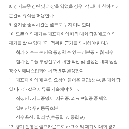
8.
경기도중 경련 및 외상을 입었을 경우
,
각
1
회에 한하여
5
분간의 휴식을 허용한다
.
9.
경기중 중식시간은 별도로 두지 아니한다
.
10.
모든 이의제기는 대표자회의 때와 대회 당일에도 이의
제기를 할 수 있다
.
(
단
,
정확한 근거를 제시해야 한다
.)
-
참가 선수는 본인을 증명할 수 있는 신분증 지참 필수
-
참가 선수중 부정선수에 대한 확인 및 결정은 대회 당일
청주시테니스협회에서 확인후
결정한다
.
11.
대표자 회의 때 확인 요청이 들어온 클럽
(
선수
)
은 대회 당
일 아래와 같은 서류를 제출해야 한다
.
-
직장인
:
재직증명서
,
사원증
,
의료보험증 중 택일
-
일반인
:
주민등록초본
-
선수출신
:
학적부
(
초등학교
,
중학교
)
12.
경기 진행은 셀프카운트로 하고 이의 제기시 대회 경기