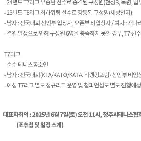
- 24년도 T7리그 우승팀 선수로 승격된 구성원(천성B, 목령, 법
- 23년도 T5리그 최하위팀 선수로 강등된 구성원(세상천지)
- 남자 : 전국대회 신인부 입상자, 오픈부 비입상자 / 여자 : 개
- 결원 발생으로 인해 구성원 6명을 충족하지 못할 경우, T7 
T7리그
- 순수 테니스동호인
- 남자 : 전국대회(KTA/KATO/KATA. 비랭킹포함) 신인부 비입
- 여성 T7리그 별도 정규리그 운영 및 챔피언십도 별도 진행예정
대표자회의 : 2025년 6월 7일(토) 오전 11시, 청주시테니
(조추첨 및 일정 소개)