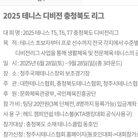
2025 테니스 디비전 충청북도 리그
대 회 명 : 2025 테니스 T5, T6, T7 충청북도 디비전리그
목 적 : 테니스 초보자부터 프로 선수까지 전국 각지에서 수준
디비전리그 사업을 통해 생활체육 및 전문체육 테니스의 균
일 시 : 2025년 6월 28일(토) ~ 9월 28일(일)
(총 3라운드)
장 소 : 청주국제테니스장외 보조경기장
주 관 : 대한테니스협회, 충청북도테니스협회, 청주시테니스
후 원 : 문화체육관광부, 국민체육진흥공단
참 가 비 : 팀당 20만원(3복 단체전, 8명까지 등록가능)
입금계좌 :
사 용 구 : 헤드 챔피언쉽 테니스볼(KTA랭킹대회 공식사용구)
참가대상 : 충청북도 소재 테니스클럽 동호인
참가신청 : 청주시테니스협회 홈페이지(동호인대회->대회참가신