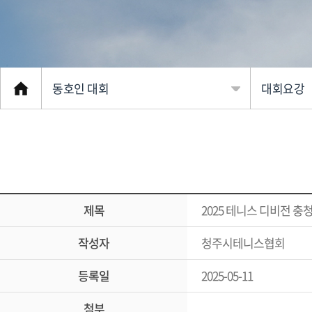
동호인 대회
대회요강
협회소개
대회 일정
클럽 소개
대회요강
동호인 대회
대회참가
제목
2025 테니스 디비전 
커뮤니티
참가신청
작성자
청주시테니스협회
선수 등록
대회경기 
등록일
2025-05-11
전문 체육
대진표
첨부