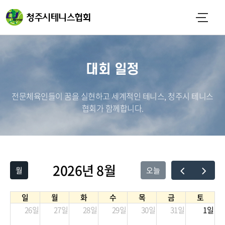
대회 일정
전문체육인들이 꿈을 실현하고 세계적인 테니스, 청주시 테니스
협회가 함께합니다.
2026년 8월
월
오늘
일
월
화
수
목
금
토
26일
27일
28일
29일
30일
31일
1일