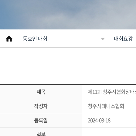
동호인 대회
대회요강
협회소개
대회 일정
클럽 소개
대회요강
동호인 대회
대회참가
제목
제11회 청주시협회장
커뮤니티
참가신청
작성자
청주시테니스협회
선수 등록
대회경기 
등록일
2024-03-18
전문 체육
대진표
첨부