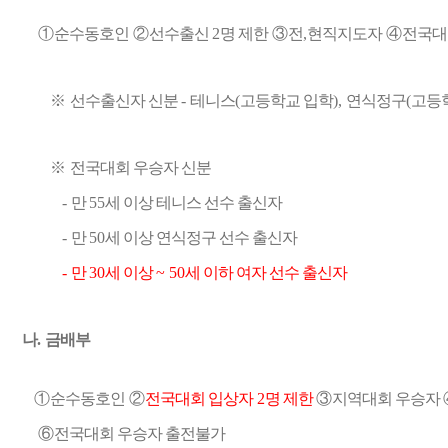
①
순수동호인
②
선수출신
2
명 제한
③
전
,
현직지도자
④
전국대
※
선수출신자 신분
-
테니스
(
고등학교 입학
),
연식정구
(
고등
※
전국대회 우승자 신분
-
만
55
세 이상 테니스 선수 출신자
-
만
50
세 이상 연식정구 선수 출신자
-
만
30
세 이상
~ 50
세 이하 여자 선수 출신자
나
.
금배부
①
순수동호인
②
전국대회 입상자
2
명 제한
③
지역대회 우승자
⑥
전국대회 우승자 출전불가