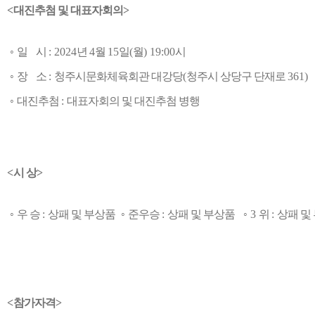
<
대진추첨 및 대표자회의
>
◦
일 시
: 2024
년
4
월
15
일
(
월
) 19:00
시
◦
장 소
:
청주시문화체육회관 대강당
(
청주시 상당구 단재로
361)
◦
대진추첨
:
대표자회의 및 대진추첨 병행
<
시 상
>
◦
우 승
:
상패 및 부상품
◦
준우승
:
상패 및 부상품
◦
3
위
:
상패 및
<
참가자격
>