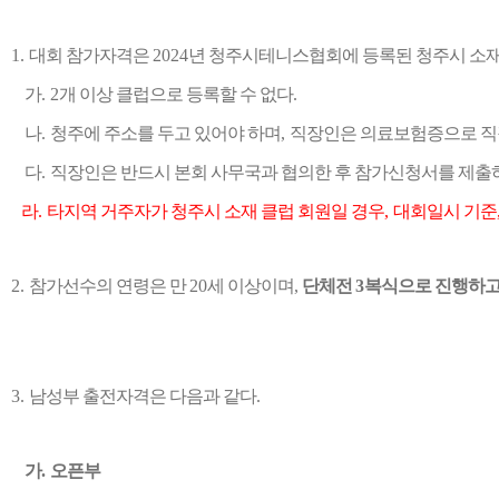
1.
대회 참가자격은
2024
년 청주시테니스협회에 등록된 청주시 소재
가
. 2
개 이상 클럽으로 등록할 수 없다
.
나
.
청주에 주소를 두고 있어야 하며
,
직장인은 의료보험증으로 직장
다
.
직장인은 반드시 본회 사무국과 협의한 후 참가신청서를 제출
라
.
타지역 거주자가 청주시 소재 클럽 회원일 경우
,
대회일시 기준
2.
참가선수의 연령은 만
20
세 이상이며
,
단체전
3
복식으로 진행하고
3.
남성부 출전자격은 다음과 같다
.
가
.
오픈부