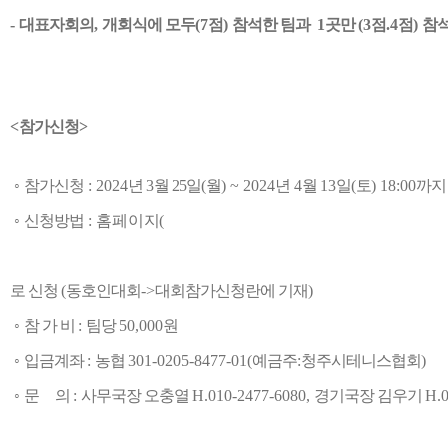
-
대표자회의
,
개회식에 모두
(7
점
)
참석한 팀과
1
곳만
(3
점
.4
점
)
참
<
참가신청
>
◦
참가신청
: 2024
년
3
월 25
일
(
월
) ~ 2024
년
4
월
13
일
(
토
) 18:00
까지
◦
신청방법
:
홈페이지
(
로 신청
(
동호인대회
->
대회참가신청란에 기재
)
◦
참 가 비
:
팀당
50,000
원
◦
입금계좌
:
농협
301-0205-8477-01(
예금주
:
청주시테니스협회
)
◦
문
의
:
사무국장 오충열
H.010-2477-6080,
경기국장 김우기
H.0