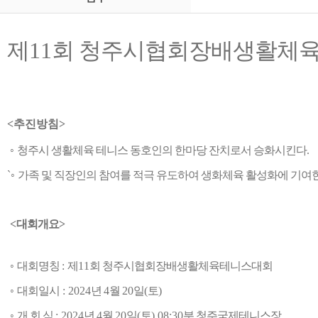
제
11
회 청주시협회장배생활체
<추진방침
>
◦
청주시 생활체육 테니스 동호인의 한마당 잔치로서 승화시킨다
.
`
◦
가족 및 직장인의 참여를 적극 유도하여 생화체육 활성화에 기여
<
대회개요
>
◦
대회명칭
:
제
11
회 청주시협회장배생활체육테니스대회
◦
대회일시
: 2024
년
4
월
20
일
(
토
)
◦
개 회 식
: 2024
년
4
월
20
일
(
토
) 08:30
분 청주국제테니스장