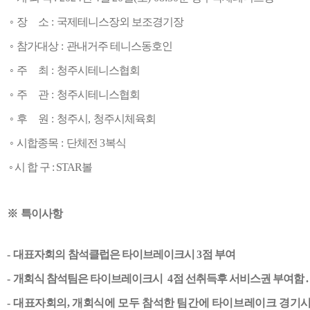
◦
장
소
:
국제테니스장외 보조경기장
◦
참가대상
:
관내거주 테니스동호인
◦
주
최
:
청주시테니스협회
◦
주
관
:
청주시테니스협회
◦
후
원
:
청주시
,
청주시체육회
◦
시합종목
:
단체전
3
복식
◦ 시 합 구 : STAR볼
※
특이사항
-
대표자회의
참석클럽은 타이브레이크시
3
점 부여
-
개회식 참석팀은 타이브레이크시
4
점 선취득후 서비스권 부여함
.
-
대표자회의
,
개회식에 모두 참석한 팀간에 타이브레이크 경기