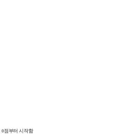
시
0
점부터 시작함