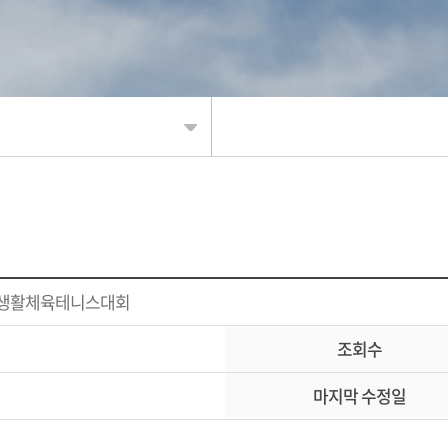
신청
배생활체육테니스대회
조회
조회수
결과
마지막 수정일