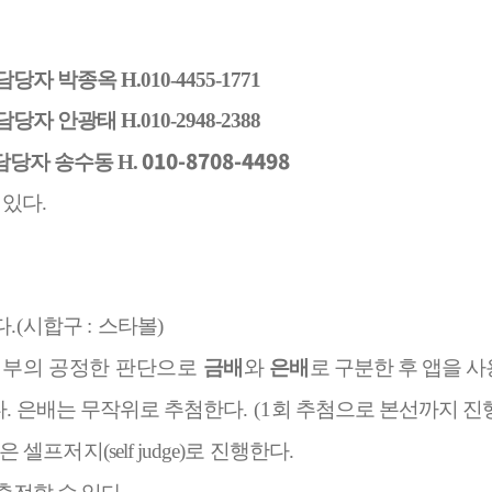
 담당자 박종옥 H.010-4455-1771
 담당자 안광태 H.010-2948-2388
010-8708-4498
, 담당자
송수동 H.
 있다
.
다
.(
시합구
:
스타볼
)
행부의 공정한 판단으로
금배
와
은배
로
구분한 후 앱을 
다
.
은배는 무작위로 추첨한다
. (1
회 추첨으로 본선까지 진
은 셀프저지
(self judge)
로 진행한다
.