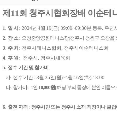
제
11
회 청주시협회장배 이순테
1.
일 시
: 2024
년
4
월
19(
금
) 09:00~09:30
분 등록
.
우천
2.
장 소
:
오창중앙공원테니스장(청주시 청원구
오창읍
3.
주 최
: 청주시테니스협회, 청주시이순테니스회
4.
후 원
: 청주시, 청주시체육회
5.
접수 기간 및 참가비
가
.
접수 기간
: 3
월
25
일
(
월
)~4
월
16
일
(
화
) 18:00
나
.
참가비
:
1
인
10,000
원
[
해당 부의 통장에 본인 이름으
6.
출전 자격
:
청주시민
또는
청주시 소재 직장이나 클럽