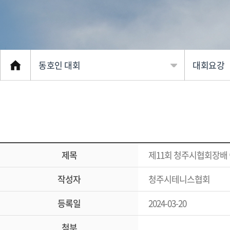
동호인 대회
대회요강
협회소개
대회 일정
클럽 소개
대회요강
동호인 대회
대회참가
제목
제11회 청주시협회장배
커뮤니티
참가신청
작성자
청주시테니스협회
선수 등록
대회경기 
등록일
2024-03-20
전문 체육
대진표
첨부