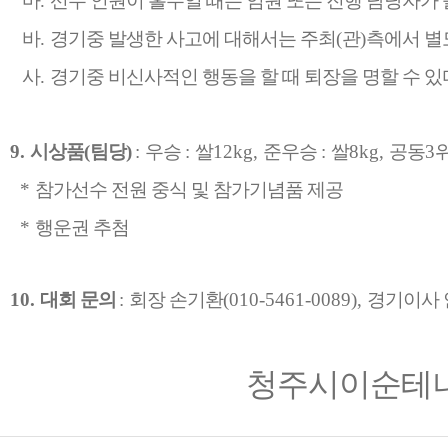
마
.
선수 인원이 홀수일 때는 임원 또는 진행 담당자가 
바
.
경기중 발생한 사고에 대해서는 주최
(
관
)
측에서 별
사
.
경기중 비신사적인 행동을 할 때 퇴장을 명할 수 있
9.
시상품
(
팀당
)
:
우승
:
쌀
12kg,
준우승
:
쌀
8kg,
공동
3
*
참가선수 전원 중식 및 참가기념품 제공
*
행운권 추첨
10.
대회 문의
:
회장 손기환
(010-5461-0089),
경기이사
청주시이순테니