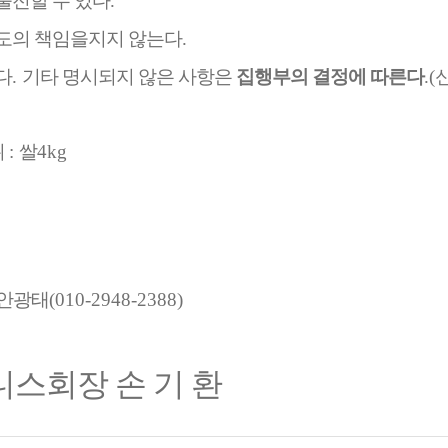
출전할 수 있다
.
도의 책임을지지 않는다
.
다
.
기타 명시되지 않은 사항은
집행부의 결정에 따른다
.(
위
:
쌀
4kg
 안광태
(010-2948-2388)
스회장 손 기 환