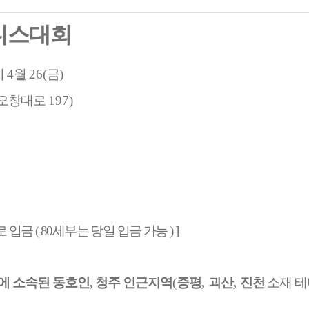
니스대회
시
4
월
26(
금
)
 오창대로
197)
로 입금
( 80
세부는 당일 입금 가능
) ]
에 소속된 동호인,
청주 인근지역
(
증평
,
괴산
,
진천
소재 테