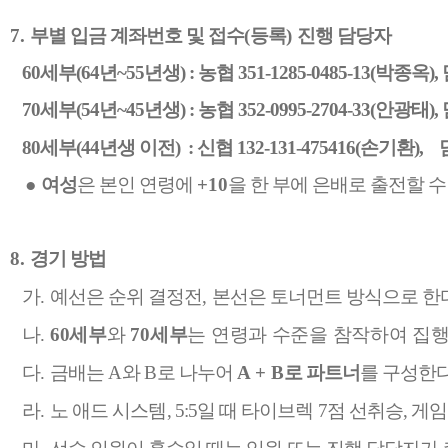
7.
부별 입금 계좌번호 및 접수
(
등록
)
진행 담당자
60세부(64년~55년생) : 농협 351-1285-0485-13(박종옥),
70세부(54년~45년생) : 농협 352-0995-2704-33(안광태),
80세부(44년생 이전) : 신협 132-131-475416(손기환)
●
여성
은 본인 연령에
+10
을 한 부에 은배로 출전할 수
8.
경기 방법
가
.
예선은 순위 결정전
,
본선은 토너먼트 방식으로 한
나
.
60
세부
와
70
세부
는 연령과 수준을 참작하여 집
다
.
금배는
A
와
B
로 나누어
A + B
로 파트너
를 구성한
라
.
노 애드 시스템
, 5:5
일 때 타이브렉
7
점 선취승
,
게임