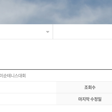
신청
 이순테니스대회
조회
조회수
결과
마지막 수정일