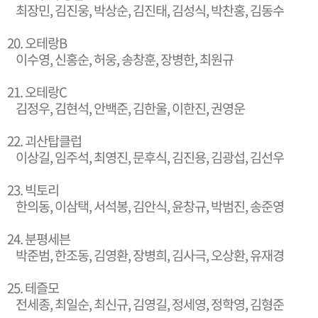
최장민, 김진웅, 박상순, 김진태, 김성식, 박찬홍, 김동수
20. 오테랑B
이수영, 신홍순, 허웅, 송창훈, 장병한, 최원규
21. 오테랑C
김정우, 김현석, 안백준, 김한울, 이한진, 권영운
22. 괴산탑클럽
이상길, 임주석, 최영진, 문후식, 김진용, 김광섭, 김선우
23. 빅토리
한의동, 이삼택, 서석봉, 김안식, 윤창규, 박범진, 송준영
24. 분평세븐
박준범, 한조동, 김영환, 장병희, 김사극, 오상환, 유재경
25. 테즐모
전세종, 최일순, 최신규, 김영길, 정세영, 정학영, 김형준