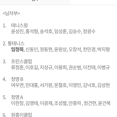
<남자부>
1.
테
니스윙
윤성진, 홍석형, 송석호, 임성훈, 김승수, 정광수
2.
통테니스
임청묵
, 신동인,
정동현, 윤원상, 오창석, 천민경, 박지형
3.
프린스클럽
류정훈, 이호길, 지성규, 이용희, 권순범, 이진태, 이병규
4.
청명 B
여우연, 민대홍, 서기원, 문철호, 이영민, 김낙호, 김성현
5.
청명 A
이헌창, 김영태, 이광재, 조성렬, 안중하 , 정건헌, 윤건묵
6.
원흥이클럽