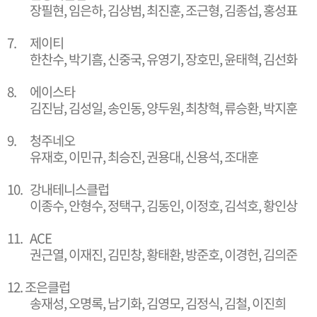
장필현, 임은하, 김상범, 최진훈, 조근형, 김종섭, 홍성표
7.
제이티
한찬수, 박기흠, 신중국, 유영기, 장호민, 윤태혁, 김선화
8.
에이스타
김진남, 김성일, 송인동, 양두원, 최창혁, 류승환, 박지훈
9.
청주네오
유재호, 이민규, 최승진, 권용대, 신용석, 조대훈
10.
강내테니스클럽
이종수, 안형수, 정택구, 김동인, 이정호, 김석호, 황인상
11.
ACE
권근열, 이재진, 김민창, 황태환, 방준호, 이경헌, 김의준
12.
조은클럽
송재성, 오명록, 남기화, 김영모, 김정식, 김철, 이진희