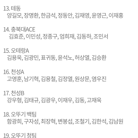
13. 테동
양길모, 장명환, 한금석, 정동안, 김재영, 윤영근, 이재홍
14. 충북대ACE
김효준, 이민성, 정종구, 엄희재, 김동하, 조민서
15. 오테랑A
김용욱, 김광민, 표귀동, 윤석노, 허상열, 김승환
16. 천성A
고영훈, 남기혁, 김용철, 김정열, 원상문, 염우진
17. 천성B
강우형, 김태규, 김광우, 이재우, 김동, 고재욱
18. 오뚜기 백팀
함광희, 구자성, 최장혁, 변봉섭, 조철기, 김한석, 김남원
19. 오뚜기 청팀