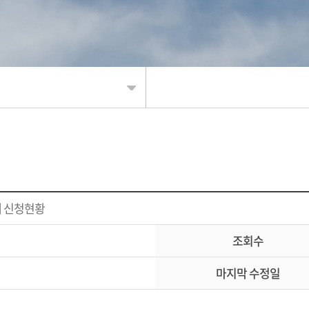
판
리
 신청현황
리
조회수
마지막 수정일