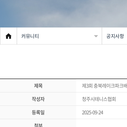
커뮤니티
공지사항
협회소개
공지사항
클럽 소개
자유게시
동호인 대회
포토갤러
제목
제3회 충북레이크파크배
커뮤니티
영상갤러
작성자
청주시테니스협회
선수 등록
등록일
2025-09-24
전문 체육
첨부