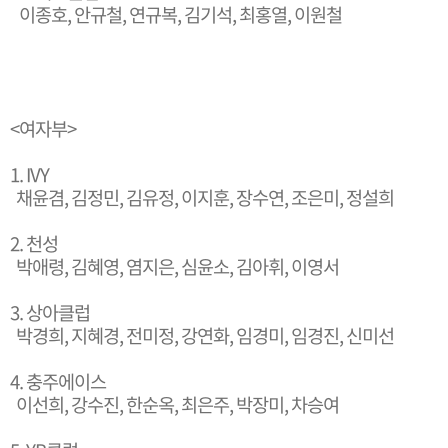
이종호, 안규철, 연규복, 김기석, 최홍열, 이원철
<여자부>
1. IVY
채윤겸, 김정민, 김유정, 이지훈, 장수연, 조은미, 정설희
2. 천성
박애령, 김혜영, 염지은, 심윤소, 김아휘, 이영서
3. 상아클럽
박경희, 지혜경, 전미정, 강연화, 임경미, 임경진, 신미선
4. 충주에이스
이선희, 강수진, 한순옥, 최은주, 박장미, 차승여