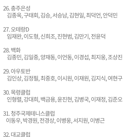
26. 충주은성
김종옥, 구태회, 김승, 서승남, 김현일, 최덕언, 안덕민
27. 오테랑D
임재완, 이도형, 신희조, 진현범, 김만기, 전윤덕
28. 백화
김종민, 김일중, 양재동, 이언동, 이경섭, 최지웅, 조상진
29. 아우토반
김인상, 김정필, 최중호, 이시원, 이재원, 김지식, 여현구
30. 목령클럽
인형렬, 강대희, 백금용, 윤진현, 김병국, 이재정, 김준오
31. 청주국제테니스클럽
이동우, 박경원, 전경상, 이병웅, 서지원, 이병근
32. 대교클럽