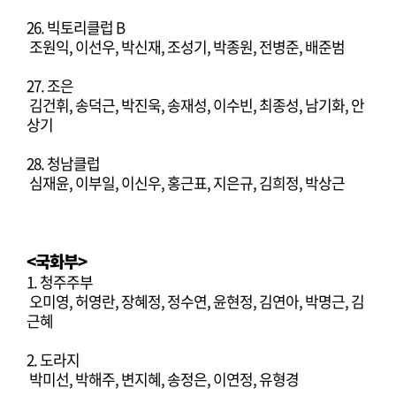
26. 빅토리클럽 B
조원익, 이선우, 박신재, 조성기, 박종원, 전병준, 배준범
27. 조은
김건휘, 송덕근, 박진욱, 송재성, 이수빈, 최종성, 남기화, 안
상기
28. 청남클럽
심재윤, 이부일, 이신우, 홍근표, 지은규, 김희정, 박상근
<국화부>
1. 청주주부
오미영, 허영란, 장혜정, 정수연, 윤현정, 김연아, 박명근, 김
근혜
2. 도라지
박미선, 박해주, 변지혜, 송정은, 이연정, 유형경