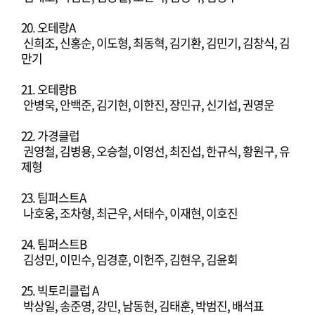
20. 오테랑A
신희조, 신홍순, 이도형, 최동혁, 김기환, 김민기, 김창식, 김
만기
21. 오테랑B
안병욱, 안백준, 김기현, 이한진, 장민규, 신기섭, 권영운
22. 가경클럽
권영철, 김병용, 오승철, 이영선, 최진섭, 한규식, 황원구, 유
제형
23. 팀퍼스트A
나호웅, 조차형, 최근우, 서태수, 이재현, 이호진
24. 팀퍼스트B
김성민, 이민수, 임경훈, 이헌주, 김현우, 김윤회
25. 빅토리클럽 A
박상일, 송준영, 강민, 남동현, 김태훈, 박범진, 배석표