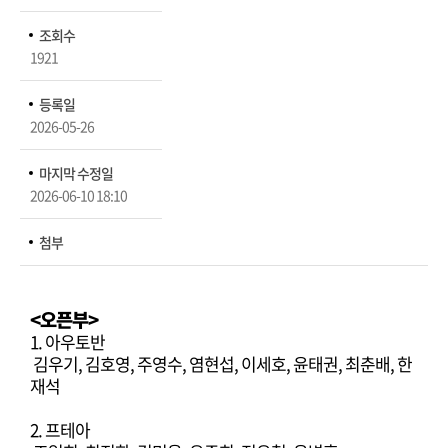
조회수
1921
등록일
2026-05-26
마지막 수정일
2026-06-10 18:10
첨부
<오픈부>
1. 아우토반
김우기, 김호영, 주영수, 염현섭, 이세호, 윤태권, 최춘배, 한
재석
2. 프테아