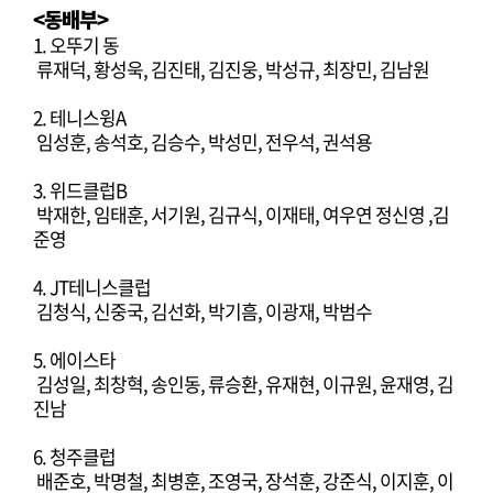
<동배부>
1. 오뚜기 동
류재덕, 황성욱, 김진태, 김진웅, 박성규, 최장민, 김남원
2. 테니스윙A
임성훈, 송석호, 김승수, 박성민, 전우석, 권석용
3. 위드클럽B
박재한, 임태훈, 서기원, 김규식, 이재태, 여우연 정신영 ,김
준영
4. JT테니스클럽
김청식, 신중국, 김선화, 박기흠, 이광재, 박범수
5. 에이스타
김성일, 최창혁, 송인동, 류승환, 유재현, 이규원, 윤재영, 김
진남
6. 청주클럽
배준호, 박명철, 최병훈, 조영국, 장석훈, 강준식, 이지훈, 이