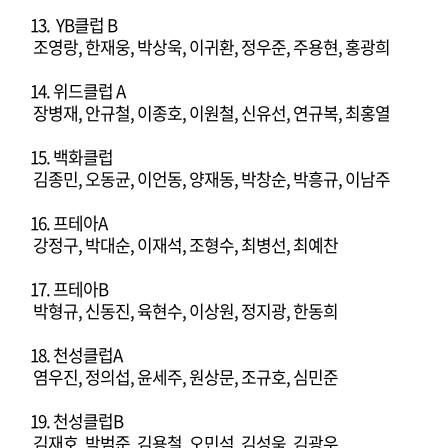
13. YB클럽 B
조영랑, 한재웅, 박상욱, 이귀환, 정우준, 주용현, 홍광희
14. 위드클럽 A
장병재, 안규철, 이종호, 이원철, 신유선, 연규복, 최홍열
15. 백화클럽
김종민, 오동균, 이언동, 양재동, 박창순, 박흥규, 이남주
16. 프테아A
강정구, 박대순, 이재석, 조형수, 최병선, 최예찬
17. 프테아B
박형규, 신동진, 육현수, 이상원, 정지광, 한동희
18. 천성클럽A
염우진, 정의섭, 윤세주, 원상문, 조규호, 심민준
19. 천성클럽B
김재호, 박범준, 김용철, 오민석, 김성욱, 김광우