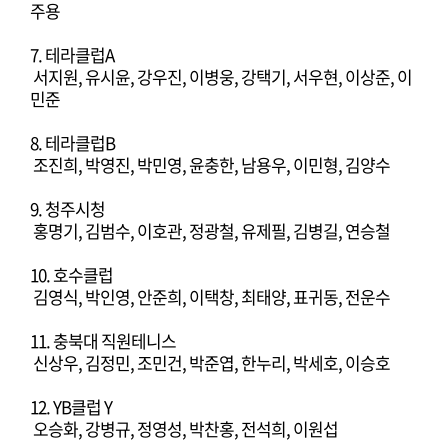
주용
7. 테라클럽A
서지원, 유시윤, 강우진, 이병웅, 강택기, 서우현, 이상준, 이
민준
8. 테라클럽B
조진희, 박영진, 박민영, 윤충한, 남용우, 이민형, 김양수
9. 청주시청
홍명기, 김범수, 이호관, 정광철, 유제필, 김병길, 연승철
10. 호수클럽
김영식, 박인영, 안준희, 이택창, 최태양, 표귀동, 전운수
11. 충북대 직원테니스
신상우, 김정민, 조민건, 박준엽, 한누리, 박세호, 이승호
12. YB클럽 Y
오승화, 강병규, 정영성, 박찬홍, 전석희, 이원섭