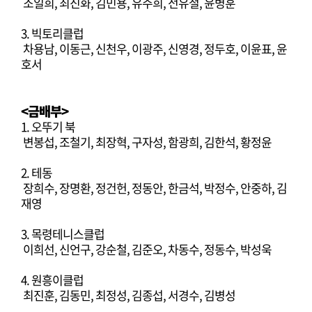
조일희, 최진화, 김민용, 유주희, 전유철, 윤병훈
3. 빅토리클럽
차용남, 이동근, 신천우, 이광주, 신영경, 정두호, 이윤표, 윤
호서
<금배부>
1. 오뚜기 북
변봉섭, 조철기, 최장혁, 구자성, 함광희, 김한석, 황정윤
2. 테동
장희수, 장명환, 정건헌, 정동안, 한금석, 박정수, 안중하, 김
재영
3. 목령테니스클럽
이희선, 신언구, 강순철, 김준오, 차동수, 정동수, 박성욱
4. 원흥이클럽
최진훈, 김동민, 최정성, 김종섭, 서경수, 김병성