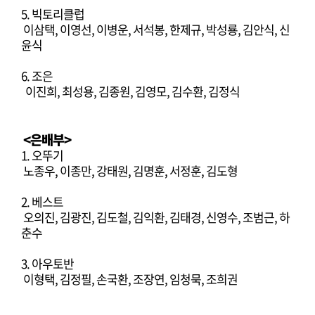
5. 빅토리클럽
이삼택, 이영선, 이병운, 서석봉, 한제규, 박성룡, 김안식, 신
윤식
6. 조은
이진희, 최성용, 김종원, 김영모, 김수환, 김정식
<은배부>
1. 오뚜기
노종우, 이종만, 강태원, 김명훈, 서정훈, 김도형
2. 베스트
오의진, 김광진, 김도철, 김익환, 김태경, 신영수, 조범근, 하
춘수
3. 아우토반
이형택, 김정필, 손국환, 조장연, 임청묵, 조희권